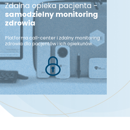
Zdalna opieka pacjenta -
samodzielny monitoring
zdrowia
Platforma call-center i zdalny monitoring
zdrowia dla pacjentów i ich opiekunów.