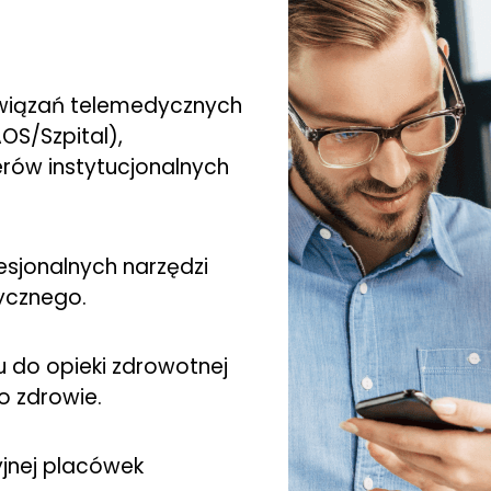
wiązań telemedycznych
S/Szpital),
rów instytucjonalnych
esjonalnych narzędzi
dycznego.
u do opieki zdrowotnej
o zdrowie.
jnej placówek