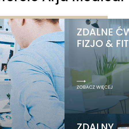
ZDALNE Ć
FIZJO & FI
ZOBACZ WIĘCEJ
ZDALNY