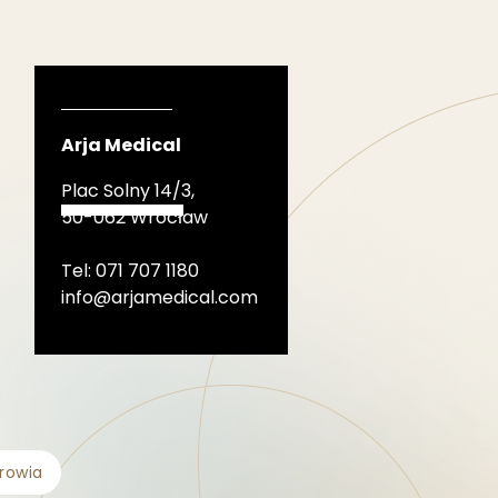
Arja Medical
Plac Solny 14/3,
50-062 Wrocław
Tel: 071 707 1180
info@arjamedical.com
rowia