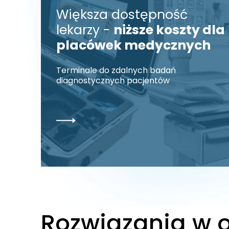
Większa dostępność
lekarzy -
niższe koszty dla
placówek medycznych
Terminale do zdalnych badań
diagnostycznych pacjentów
Ź
SPRAWDŹ
Rozwiązania w o